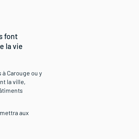
 font
e la vie
s à Carouge ou y
 la ville,
âtiments
mettra aux