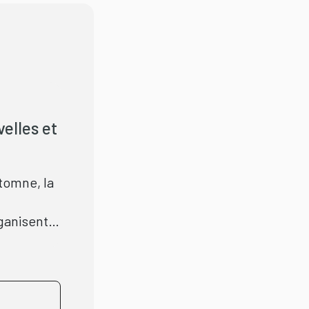
elles et
utomne, la
rganisent
nouveaux
ur