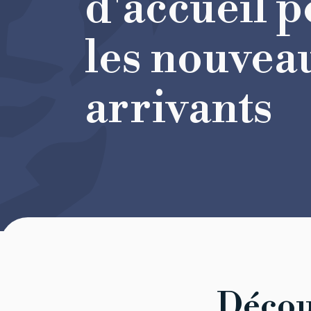
d'accueil 
les nouvea
arrivants
Découv