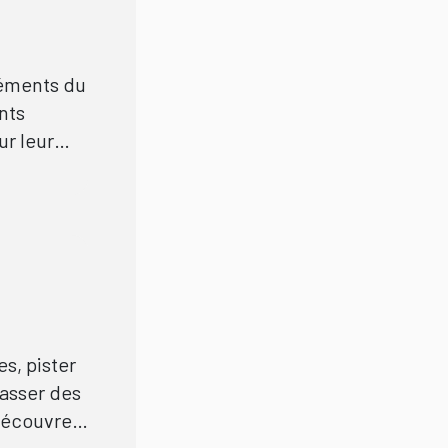
éments du
nts
r leur
tés
s, pister
masser des
 Découvrez