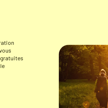
ration
 vous
gratuites
le