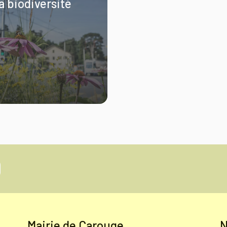
a biodiversité
Mairie de Carouge
N