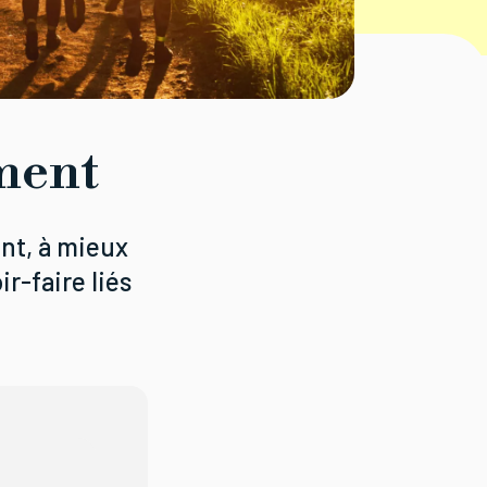
ment
nt, à mieux
r-faire liés