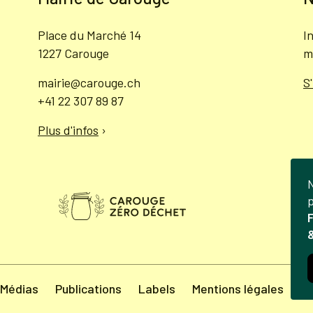
Place du Marché 14
I
1227 Carouge
m
mairie@carouge.ch
S
+41 22 307 89 87
Plus d'infos
›
N
p
F
&
Médias
Publications
Labels
Mentions légales
Po