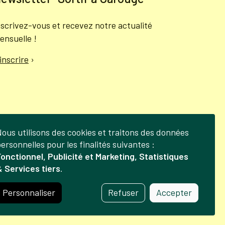
nscrivez-vous et recevez notre actualité
ensuelle !
'inscrire
›
ous utilisons des cookies et traitons des données
Gestion
ersonnelles pour les finalités suivantes :
onctionnel, Publicité et Marketing, Statistiques
des
 Services tiers
.
données
et
Personnaliser
Refuser
Accepter
des
litique de confidentialité
Crédits
cookies