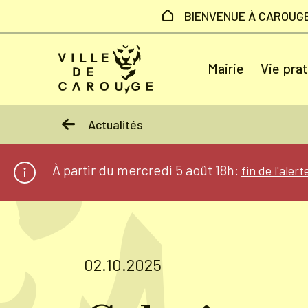
Aller au contenu principal
BIENVENUE À CAROUG
Mairie
Vie pra
Actualités
À partir du mercredi 5 août 18h:
fin de l'aler
02.10.2025