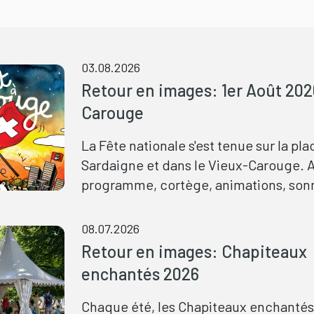
03.08.2026
Retour en images: 1er Août 202
Carouge
La Fête nationale s'est tenue sur la pl
Sardaigne et dans le Vieux-Carouge. 
programme, cortège, animations, son
cloches, allocutions, Musique municip
concerts et restauration. Retrouvez le
08.07.2026
et les images de cette journée festiv
Retour en images: Chapiteaux
par la musique, le partage et le plaisir 
enchantés 2026
ensemble.
Chaque été, les Chapiteaux enchantés 