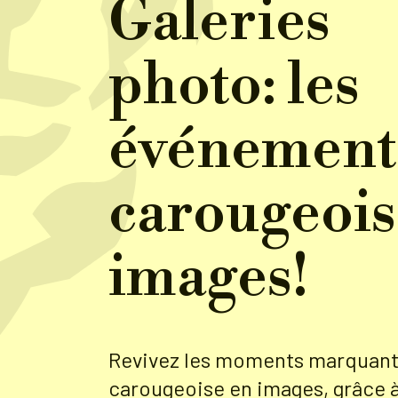
Galeries
photo: les
événement
carougeois
images!
Revivez les moments marquants
carougeoise en images, grâce 