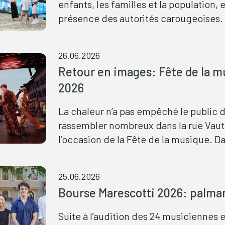
enfants, les familles et la population, 
les illustrations originales des affiche
présence des autorités carougeoises. Malgré
format qui composent cette balade art
l'annulation du cortège en raison de la
travers la ville.
tout a été prévu pour célébrer la fin de
26.06.2026
dans les meilleures conditions. Le p
Retour en images: Fête de la 
des activités destinées aux élèves en 
2026
de la fête populaire du soir a été adap
fortes chaleurs. Organisée par la Ville de
La chaleur n’a pas empêché le public 
Carouge, la Fête des écoles marque la 
rassembler nombreux dans la rue Vaut
l’année scolaire et célèbre un moment
l’occasion de la Fête de la musique. D
important de la vie des écolières et éc
ambiance festive, la manifestation a r
public intergénérationnel venu profite
25.06.2026
différentes propositions musicales. L
Bourse Marescotti 2026: palma
concerts des chorales ont notamment
rencontré un beau succès. Pour leur r
Suite à l’audition des 24 musiciennes e
Carouge, les Pianos Égarés ont quant 