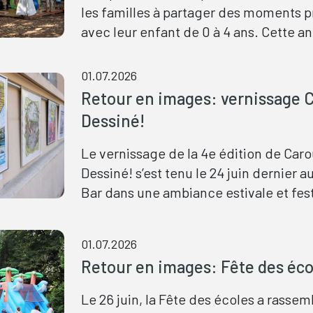
les familles à partager des moments pr
avec leur enfant de 0 à 4 ans. Cette a
nombreuses activités ludiques et d'éve
proposées gratuitement au quartier d
01.07.2026
Retour en images: vernissage 
Dessiné!
Le vernissage de la 4e édition de Car
Dessiné! s’est tenu le 24 juin dernier a
Bar dans une ambiance estivale et fes
Après la partie officielle et les prises 
de Patrick Mutzenberg, maire de Carou
01.07.2026
que de Mathieu Carera et Julien de Pr
Retour en images: Fête des éco
cofondateurs de l’association Duo Man
organisatrice de l’événement, le publi
Le 26 juin, la Fête des écoles a rassem
rencontrer les 22 artistes participants