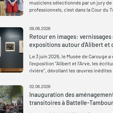
musiciens sélectionnés par un jury de
investi un lieu secret: le bâtiment Ar
professionnels, c’est dans la Cour du T
scène originale choisie pour accueillir 
se trouve le Centre musical Robert-D
Owni, accompagné·e de sa pianiste.
eu lieu la cérémonie de remise de la 
09.06.2026
Marescotti-Ville de Carouge 2026, ven
Retour en images: vernissages
juin dernier.
expositions autour d'Alibert et 
Le 3 juin 2026, le Musée de Carouge a 
l'exposition "Alibert et l'Arve, les écrit
rivière", dévoilant les œuvres inédites 
Alibert, autour de l'Arve et de sa natur
lendemain, le 4 juin, aux Bains des Pâq
02.06.2026
deuxième vernissage a inauguré une
Inauguration des aménagemen
prolongation de l'accrochage carouge
transitoires à Battelle-Tambou
une déclinaison plus historique et pat
autour de la rivière.