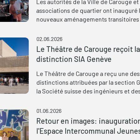
Les autorités de la Ville de Carouge et
associations de quartier ont inauguré 
nouveaux aménagements transitoires
quartier de Battelle-Tambourine le 29
dernier lors d'un événement festif aut
02.06.2026
qu'officiel auquel était également pré
Le Théâtre de Carouge reçoit la
Nicolas Walder, Conseiller d'État. À ce
distinction SIA Genève
occasion, le public a pu découvrir les
aménagements transitoires de la plac
Le Théâtre de Carouge a reçu une des 
ainsi que ceux réalisés dans le cadre d
distinctions attribuées par la section
pédagogique ALICE, mené par le labor
la Société suisse des ingénieurs et de
l'École polytechnique fédérale de La
architectes (SIA). La pose de la plaque
(EPFL).
a donné lieu à une cérémonie qui s'es
01.06.2026
le 29 mai dernier en présence du conse
Retour en images: inauguratio
administratif Patrick Mutzenberg, dé
l'Espace Intercommunal Jeune
Affaires culturelles.