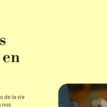
s
 en
 de la vie
à nos