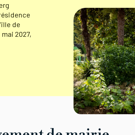
erg
présidence
ille de
 mai 2027,
ement de mairie