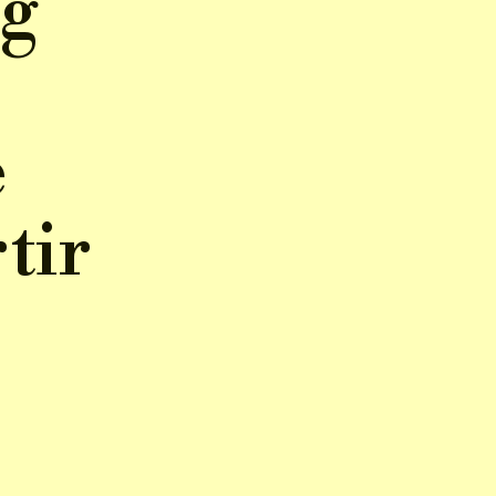
g
e
tir