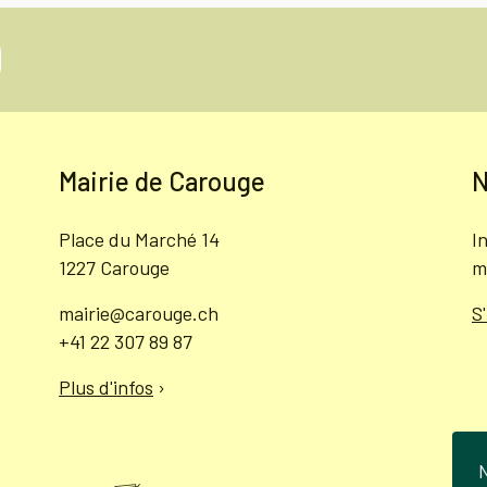
Mairie de Carouge
N
Place du Marché 14
I
1227 Carouge
m
mairie@carouge.ch
S
+41 22 307 89 87
Plus d'infos
›
N