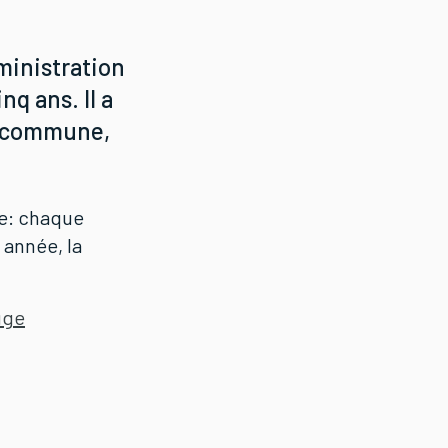
ministration
q ans. Il a
la commune,
ie: chaque
 année, la
uge