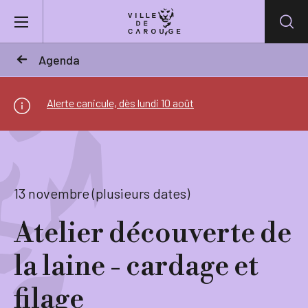
Aller au contenu principal
Agenda
BIENVENUE À CAROUGE
Alerte canicule, dès lundi 10 août
Mairie
Vie pratique
13 novembre (plusieurs dates)
Actualités
Atelier découverte de
la laine - cardage et
Agenda
filage
Lieux