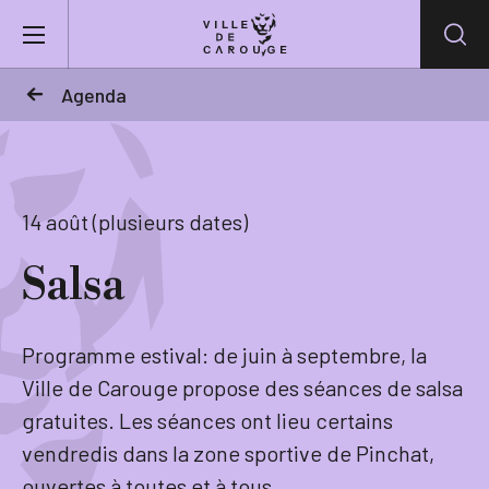
Aller au contenu principal
Agenda
BIENVENUE À CAROUGE
Mairie
14 août (plusieurs dates)
Salsa
Vie pratique
Actualités
Programme estival: de juin à septembre, la
Ville de Carouge propose des séances de salsa
Agenda
gratuites. Les séances ont lieu certains
vendredis dans la zone sportive de Pinchat,
Lieux
ouvertes à toutes et à tous.