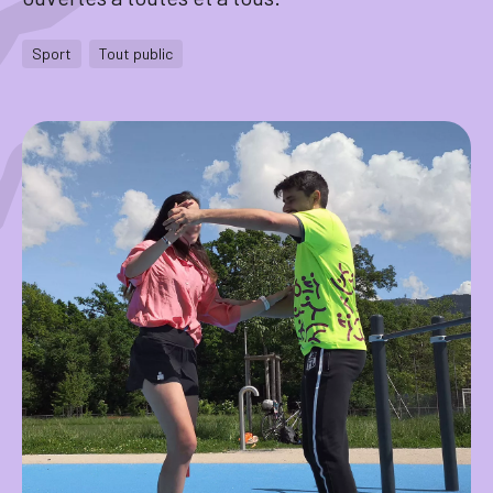
Tourisme
Sport
Tout public
Démarches
CAROUGE SE CONSTRUIT