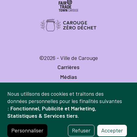
©2026 - Ville de Carouge
Carrières
Médias
Publications
Nous utilisons des cookies et traitons des
Labels
Gestion
données personnelles pour les finalités suivantes
Mentions légales
:
Fonctionnel, Publicité et Marketing,
des
Statistiques & Services tiers
.
Politique de confidentialité
données
Crédits
et
Personnaliser
Refuser
Accepter