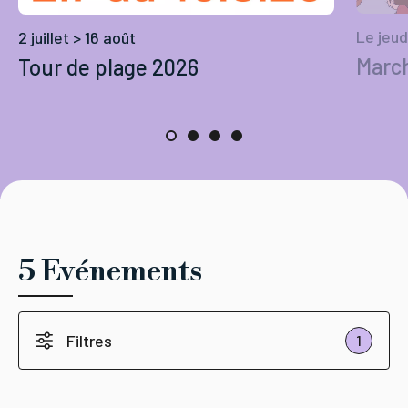
Le jeud
2 juillet > 16 août
March
Tour de plage 2026
5 Evénements
Filtres
1