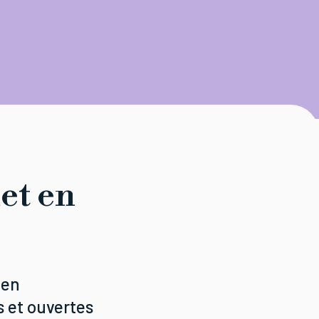
et en
 en
s et ouvertes