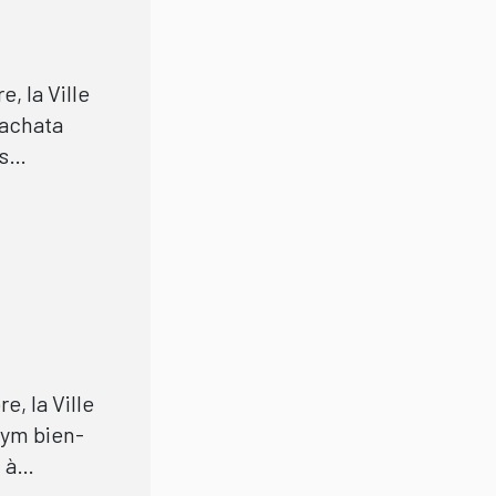
, la Ville
bachata
s
nchat,
, la Ville
Gym bien-
 à
a zone