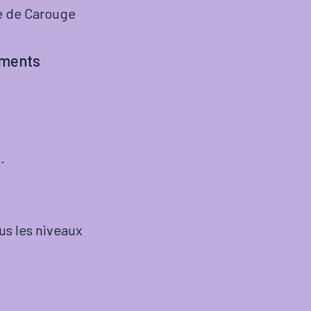
le de Carouge
ements
.
us les niveaux