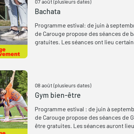
07 août (plusieurs dates)
Bachata
Programme estival: de juin à septembre
de Carouge propose des séances de 
gratuites. Les séances ont lieu certain
vendredis dans la zone sportive de Pi
ouvertes à toutes et à tous.
08 août (plusieurs dates)
Gym bien-être
Programme estival : de juin à septembre
de Carouge propose des séances de 
être gratuites. Les séances auront lieu
plusieurs reprises les samedis, dans l