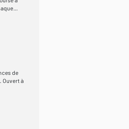
chaque
 et sont
nces de
. Ouvert à
eaux
rticipant