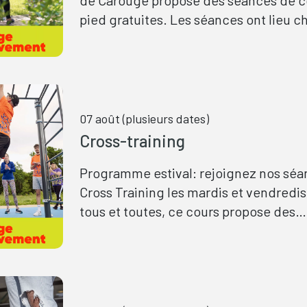
pied gratuites. Les séances ont lieu 
jeudi, dans la zone sportive de Pinchat
ouvertes à toutes et tous.
07 août (plusieurs dates)
Cross-training
Programme estival: rejoignez nos séa
Cross Training les mardis et vendredis
tous et toutes, ce cours propose des
entraînements complets avec des niv
adaptés pour accompagner chaque pa
dans sa progression.