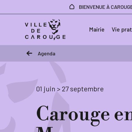
Aller au contenu principal
BIENVENUE À CAROUG
Mairie
Vie pra
Agenda
01 juin > 27 septembre
Carouge e