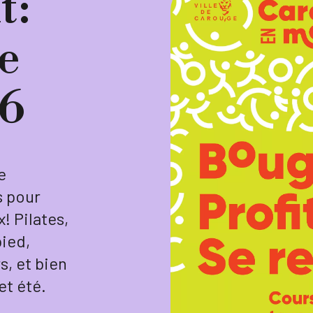
t:
e
26
e
s pour
! Pilates,
pied,
s, et bien
et été.