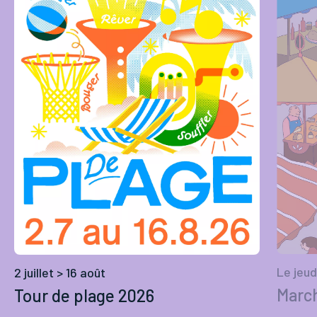
Le jeud
2 juillet > 16 août
March
Tour de plage 2026