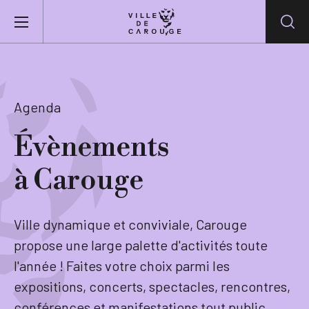
Aller au contenu principal
BIENVENUE À CAROUGE
Agenda
Mairie
Évènements
à Carouge
Vie pratique
Actualités
Ville dynamique et conviviale, Carouge
propose une large palette d'activités toute
Agenda
l'année ! Faites votre choix parmi les
expositions, concerts, spectacles, rencontres,
Lieux
conférences et manifestations tout public.