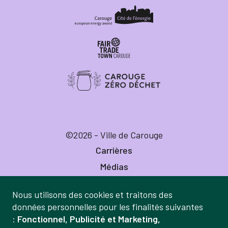
©2026 - Ville de Carouge
Carrières
Médias
Publications
Nous utilisons des cookies et traitons des
Labels
Gestion
données personnelles pour les finalités suivantes
Mentions légales
:
Fonctionnel, Publicité et Marketing,
des