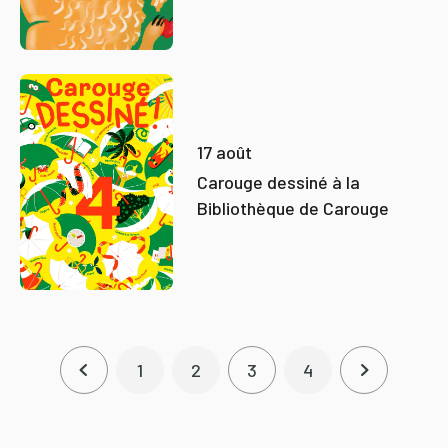
17 août
Carouge dessiné à la
Bibliothèque de Carouge
Pagination
1
2
3
4
Page précédente
Page
Page
Page courante
Page
Page suiva