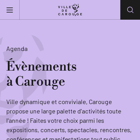
Aller au contenu principal
BIENVENUE À CAROUGE
Agenda
Mairie
Évènements
à Carouge
Vie pratique
Actualités
Ville dynamique et conviviale, Carouge
propose une large palette d'activités toute
Agenda
l'année ! Faites votre choix parmi les
expositions, concerts, spectacles, rencontres,
Lieux
conférences et manifestations tout public.