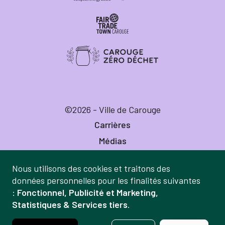
©2026 - Ville de Carouge
Carrières
Médias
Publications
Nous utilisons des cookies et traitons des
Labels
Gestion
données personnelles pour les finalités suivantes
Mentions légales
:
Fonctionnel, Publicité et Marketing,
des
Statistiques & Services tiers
.
Politique de confidentialité
données
Crédits