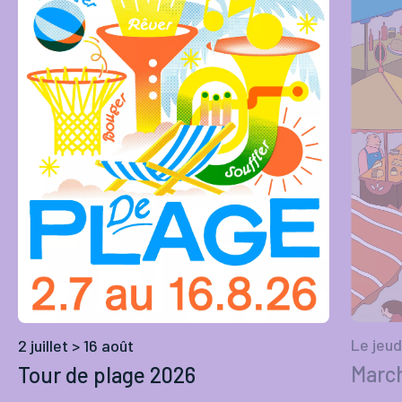
Le jeud
2 juillet > 16 août
March
Tour de plage 2026