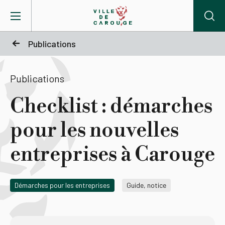
Aller au contenu principal
Publications
BIENVENUE À CAROUGE
Publications
Mairie
Checklist : démarches
pour les nouvelles
Vie pratique
entreprises à Carouge
Actualités
Démarches pour les entreprises
Guide, notice
Agenda
Lieux