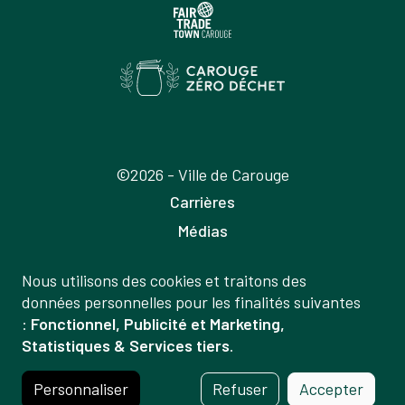
©2026 - Ville de Carouge
Carrières
Médias
Publications
Nous utilisons des cookies et traitons des
Labels
Gestion
données personnelles pour les finalités suivantes
Mentions légales
:
Fonctionnel, Publicité et Marketing,
des
Statistiques & Services tiers
.
Politique de confidentialité
données
Crédits
et
Personnaliser
Refuser
Accepter