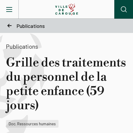
Aller au contenu principal
Publications
BIENVENUE À CAROUGE
Publications
Mairie
Grille des traitements
du personnel de la
Vie pratique
petite enfance (59
Actualités
jours)
Agenda
Doc. Ressources humaines
Lieux