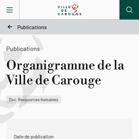
Aller au contenu principal
Publications
BIENVENUE À CAROUGE
Publications
Mairie
Organigramme de la
Ville de Carouge
Vie pratique
Actualités
Doc. Ressources humaines
Agenda
Lieux
Date de publication