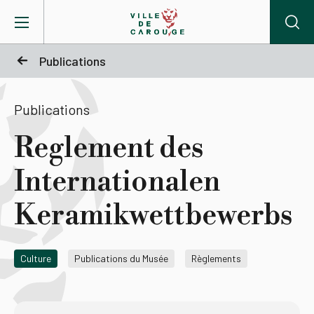
Aller au contenu principal
Publications
BIENVENUE À CAROUGE
Publications
Mairie
Reglement des
Internationalen
Vie pratique
Keramikwettbewerbs
Actualités
Culture
Publications du Musée
Règlements
Agenda
Lieux