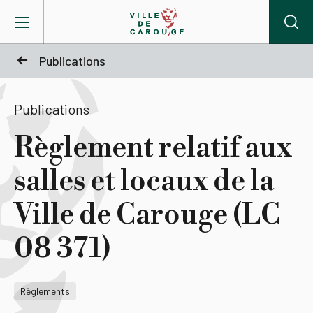
Aller au contenu principal
Publications
BIENVENUE À CAROUGE
Publications
Mairie
Règlement relatif aux
salles et locaux de la
Vie pratique
Ville de Carouge (LC
Actualités
08 371)
Agenda
Règlements
Lieux