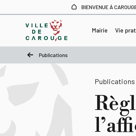
Aller au contenu principal
BIENVENUE À CAROUG
Mairie
Vie pra
Publications
Publications
Règl
l’af