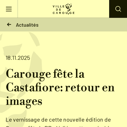
Aller au contenu principal
Actualités
BIENVENUE À CAROUGE
Mairie
18.11.2025
Carouge fête la
Vie pratique
Castafiore: retour en
Actualités
images
Agenda
Le vernissage de cette nouvelle édition de
Lieux