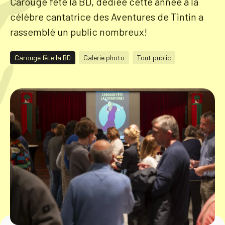
Carouge fête la BD, dédiée cette année à la
célèbre cantatrice des Aventures de Tintin a
Tourisme
rassemblé un public nombreux!
Carouge fête la BD
Galerie photo
Tout public
Démarches
CAROUGE SE CONSTRUIT