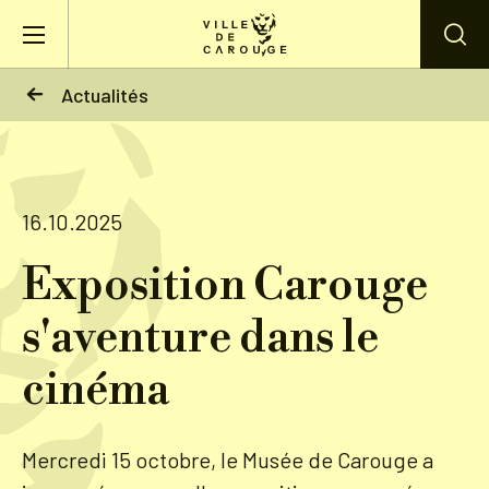
Aller au contenu principal
Actualités
BIENVENUE À CAROUGE
Mairie
16.10.2025
Exposition Carouge
Vie pratique
s'aventure dans le
Actualités
cinéma
Agenda
Mercredi 15 octobre, le Musée de Carouge a
Lieux