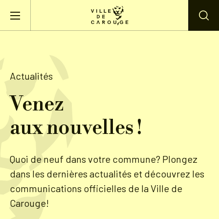
Aller au contenu principal
BIENVENUE À CAROUGE
Actualités
Mairie
Venez
aux nouvelles !
Vie pratique
Actualités
Quoi de neuf dans votre commune? Plongez
dans les dernières actualités et découvrez les
Agenda
communications officielles de la Ville de
Carouge!
Lieux