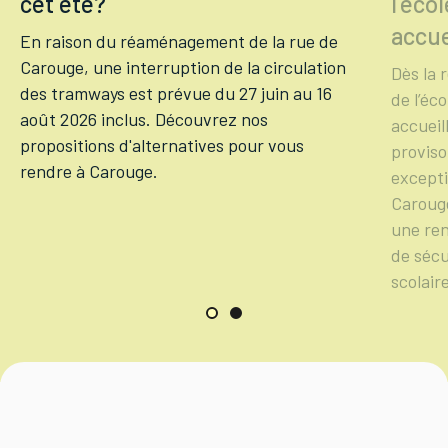
cet été?
l'éco
accue
En raison du réaménagement de la rue de
Carouge, une interruption de la circulation
Dès la 
des tramways est prévue du 27 juin au 16
de l’éc
août 2026 inclus. Découvrez nos
accueil
propositions d'alternatives pour vous
proviso
rendre à Carouge.
excepti
Carouge
une ren
de sécu
scolair