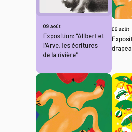
09 août
09 août
Exposition: "Alibert et
Exposi
l'Arve, les écritures
drapea
de la rivière"