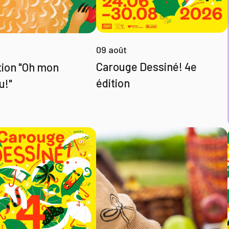
09 août
Carouge Dessiné! 4e
tion "Oh mon
édition
u!"