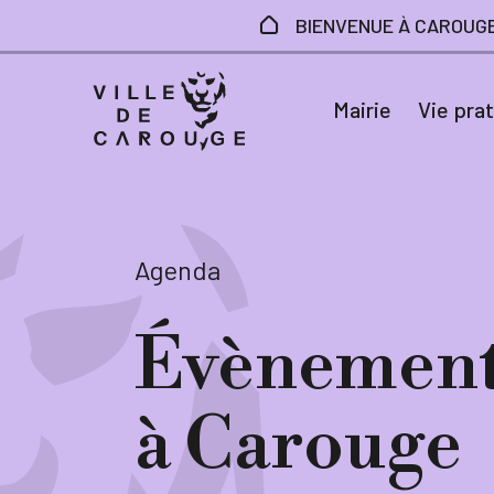
Aller au contenu principal
BIENVENUE À CAROUG
Mairie
Vie pra
Agenda
Évènement
à Carouge