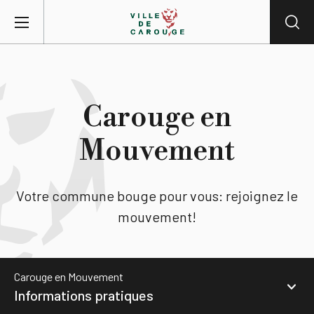
Aller au contenu principal
BIENVENUE À CAROUGE
Carouge en
Mairie
Mouvement
Vie pratique
Votre commune bouge pour vous: rejoignez le
mouvement!
Actualités
Agenda
Carouge en Mouvement
Informations pratiques
Lieux