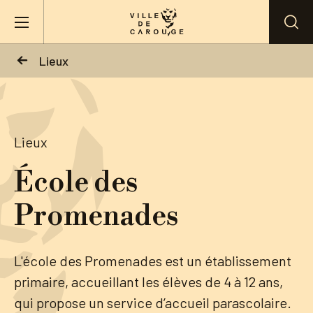
Aller au contenu principal
Lieux
BIENVENUE À CAROUGE
Mairie
Lieux
École des
Vie pratique
Promenades
Actualités
L'école des Promenades est un établissement
Agenda
primaire, accueillant les élèves de 4 à 12 ans,
qui propose un service d’accueil parascolaire.
Lieux