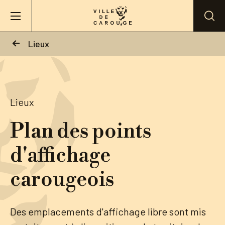
Aller au contenu principal
Lieux
BIENVENUE À CAROUGE
Mairie
Lieux
Plan des points
Vie pratique
d'affichage
Actualités
carougeois
Agenda
Des emplacements d'affichage libre sont mis
Lieux