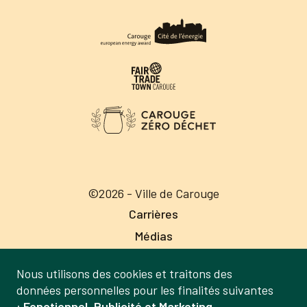
©2026 - Ville de Carouge
Carrières
Médias
Publications
Nous utilisons des cookies et traitons des
Labels
Gestion
données personnelles pour les finalités suivantes
Mentions légales
:
Fonctionnel, Publicité et Marketing,