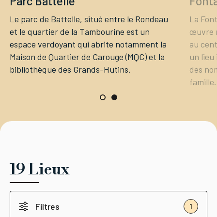
Parc Battelle
Fonta
Le parc de Battelle, situé entre le Rondeau
La Font
et le quartier de la Tambourine est un
œuvre 
espace verdoyant qui abrite notamment la
au cent
Maison de Quartier de Carouge (MQC) et la
un lieu
bibliothèque des Grands-Hutins.
des nom
famille.
19 Lieux
Filtres
1