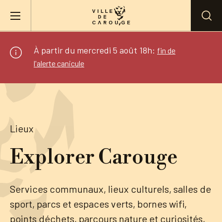
Aller au contenu principal
À partir du mercredi 5 août 18h:
fin de
BIENVENUE À CAROUGE
l'alerte canicule
Mairie
Vie pratique
Lieux
Explorer Carouge
Actualités
Agenda
Services communaux, lieux culturels, salles de
sport, parcs et espaces verts, bornes wifi,
Lieux
points déchets, parcours nature et curiosités,