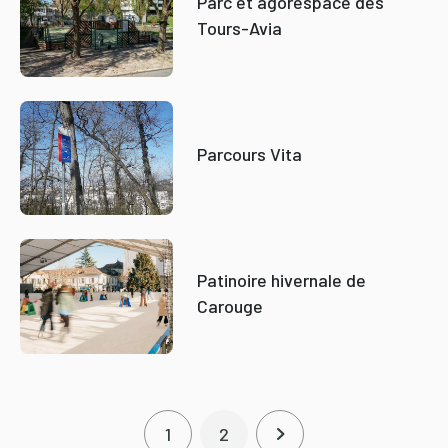
Parc et agorespace des
Tours-Avia
Parcours Vita
Patinoire hivernale de
Carouge
Pagination
1
2
Page courante
Page
Page suivante