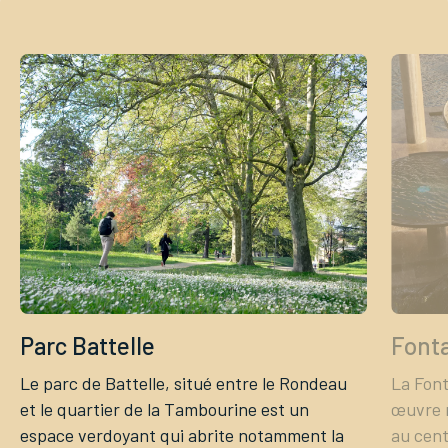
Tourisme
Démarches
CAROUGE SE CONSTRUIT
Parc Battelle
Fonta
Le parc de Battelle, situé entre le Rondeau
La Font
et le quartier de la Tambourine est un
œuvre 
espace verdoyant qui abrite notamment la
au cent