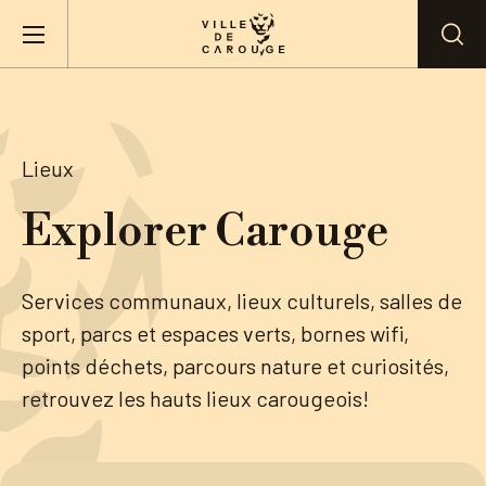
Aller au contenu principal
BIENVENUE À CAROUGE
Lieux
Mairie
Explorer Carouge
Vie pratique
Services communaux, lieux culturels, salles de
sport, parcs et espaces verts, bornes wifi,
Actualités
points déchets, parcours nature et curiosités,
retrouvez les hauts lieux carougeois!
Agenda
Lieux