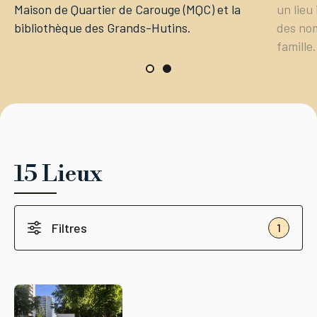
Maison de Quartier de Carouge (MQC) et la
un lieu
bibliothèque des Grands-Hutins.
des nom
famille.
15 Lieux
Filtres
1