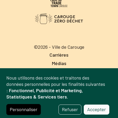
©2026 - Ville de Carouge
Carrières
Médias
Publications
Nous utilisons des cookies et traitons des
Labels
Gestion
données personnelles pour les finalités suivantes
Mentions légales
:
Fonctionnel, Publicité et Marketing,
des
Statistiques & Services tiers
.
Politique de confidentialité
données
Crédits
et
Personnaliser
Refuser
Accepter
des