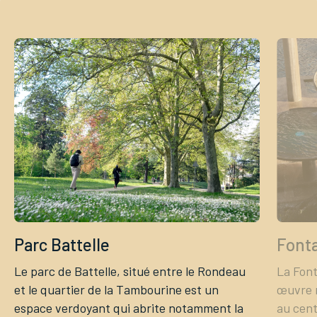
Tourisme
Démarches
CAROUGE SE CONSTRUIT
Parc Battelle
Fonta
Le parc de Battelle, situé entre le Rondeau
La Font
et le quartier de la Tambourine est un
œuvre 
espace verdoyant qui abrite notamment la
au cent