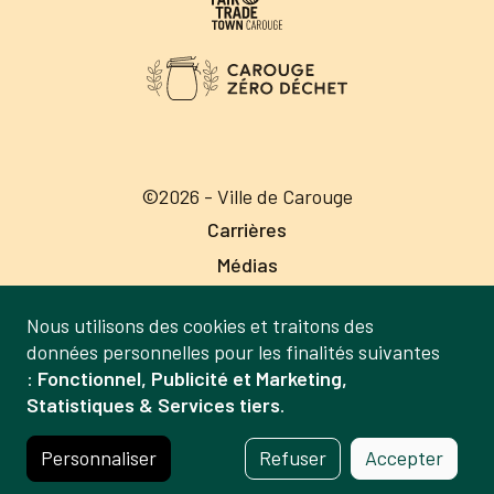
©2026 - Ville de Carouge
Carrières
Médias
Publications
Nous utilisons des cookies et traitons des
Labels
Gestion
données personnelles pour les finalités suivantes
Mentions légales
:
Fonctionnel, Publicité et Marketing,
des
Statistiques & Services tiers
.
Politique de confidentialité
données
Crédits
et
Personnaliser
Refuser
Accepter
des