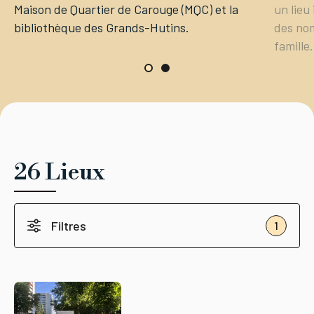
Maison de Quartier de Carouge (MQC) et la
un lieu
bibliothèque des Grands-Hutins.
des nom
famille.
26 Lieux
Filtres
1