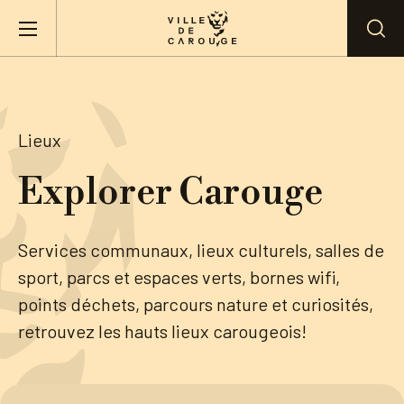
Aller au contenu principal
BIENVENUE À CAROUGE
Lieux
Mairie
Explorer Carouge
Vie pratique
Services communaux, lieux culturels, salles de
sport, parcs et espaces verts, bornes wifi,
Actualités
points déchets, parcours nature et curiosités,
retrouvez les hauts lieux carougeois!
Agenda
Lieux