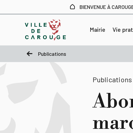
Aller au contenu principal
BIENVENUE À CAROUG
Mairie
Vie pra
Publications
Publications
Abo
marc