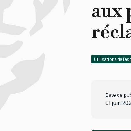
aux 
réc
Utilisations de l'e
Date de pub
01 juin 20