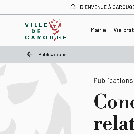
Aller au contenu principal
BIENVENUE À CAROUG
Mairie
Vie pra
Publications
Publications
Conc
relat