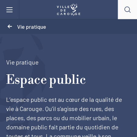
Aller au contenu principal
Vie pratique
BIENVENUE À CAROUGE
Mairie
Vie pratique
Espace public
Vie pratique
Actualités
L’espace public est au cœur de la qualité de
vie à Carouge. Qu’il s’agisse des rues, des
Agenda
places, des parcs ou du mobilier urbain, le
domaine public fait partie du quotidien de
Lieux
toutes et tous. La commune veille à son