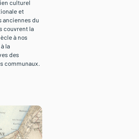
ien culturel
ionale et
s anciennes du
s couvrent la
iècle à nos
 à la
ves des
ices communaux.