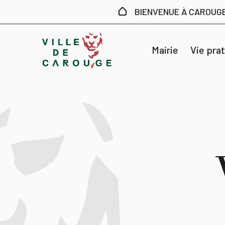
Aller au contenu principal
BIENVENUE À CAROUG
Mairie
Vie pra