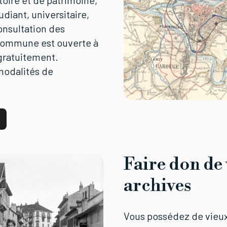
toire et de patrimoine,
diant, universitaire,
consultation des
 commune est ouverte à
 gratuitement.
modalités de
Faire don de
archives
Vous possédez de vieu