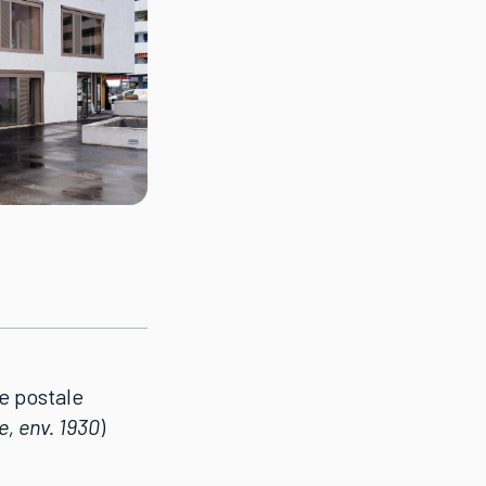
te postale
, env. 1930
)