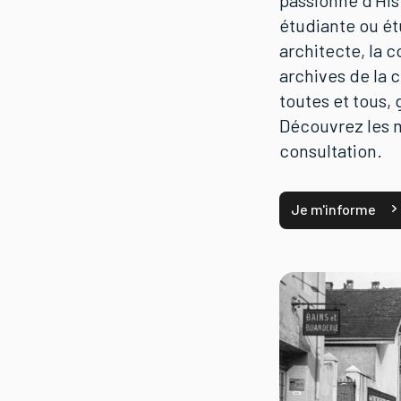
passionné d'His
étudiante ou étu
architecte, la 
archives de la
toutes et tous,
Découvrez les 
consultation.
Je m'informe