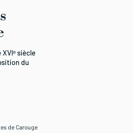
s
e
 XVIᵉ siècle
osition du
les de Carouge