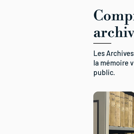
Compr
archi
Les Archives 
la mémoire v
public.