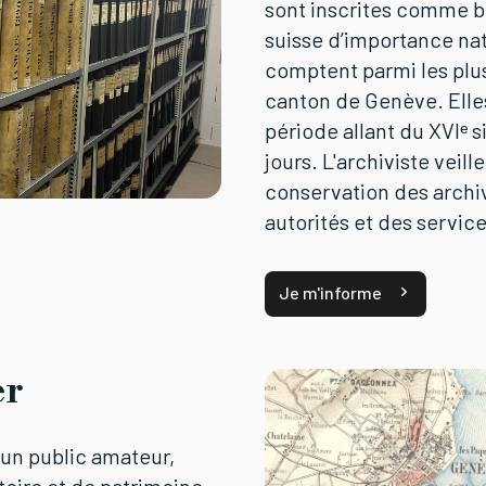
sont inscrites comme b
suisse d’importance nat
comptent parmi les plu
canton de Genève. Elle
période allant du XVIᵉ s
jours. L'archiviste veille
conservation des archi
autorités et des serv
Je m'informe
er
un public amateur,