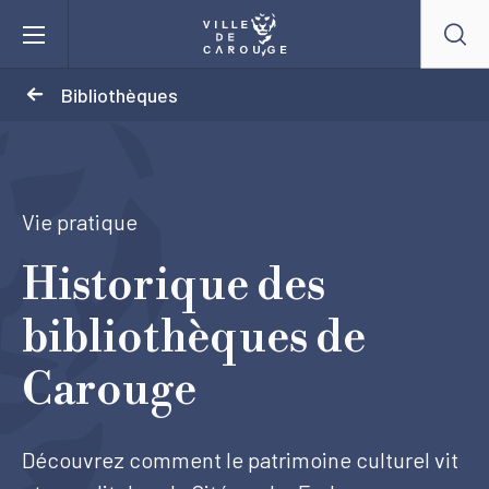
Aller au contenu principal
Bibliothèques
BIENVENUE À CAROUGE
Mairie
Vie pratique
Historique des
Vie pratique
bibliothèques de
Actualités
Carouge
Agenda
Découvrez comment le patrimoine culturel vit
Lieux