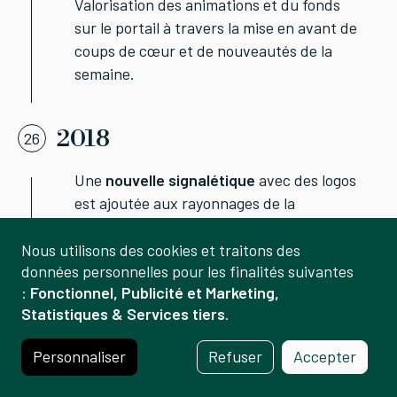
Valorisation des animations et du fonds
sur le portail à travers la mise en avant de
coups de cœur et de nouveautés de la
semaine.
2018
26
Une
nouvelle signalétique
avec des logos
est ajoutée aux rayonnages de la
BiblioQuartier des Grands-Hutins
faisant
suite à celle de la Bibliothèque de
Nous utilisons des cookies et traitons des
Gestion
données personnelles pour les finalités suivantes
Carouge.
:
Fonctionnel, Publicité et Marketing,
des
Statistiques & Services tiers
.
données
2019
27
et
Personnaliser
Refuser
Accepter
des