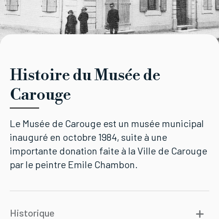
Tourisme
Histoire
Infos pratiques
Démarches
Concours de céramique
Histoire du Musée de
Carouge
Le Musée de Carouge est un musée municipal
CAROUGE SE CONSTRUIT
inauguré en octobre 1984, suite à une
importante donation faite à la Ville de Carouge
par le peintre Emile Chambon.
Historique