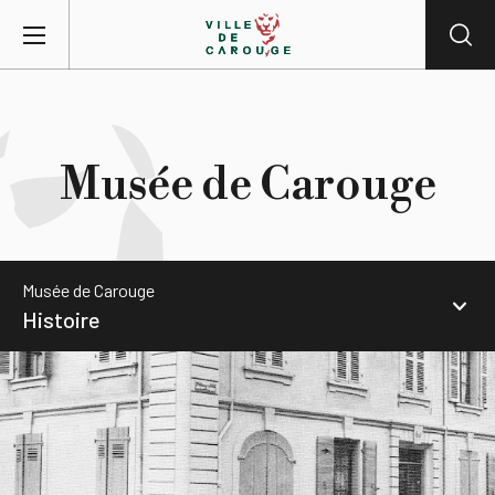
Aller au contenu principal
BIENVENUE À CAROUGE
Musée de Carouge
Mairie
Vie pratique
Musée de Carouge
Histoire
Actualités
Accueil
Agenda
Expositions
Lieux
Collections